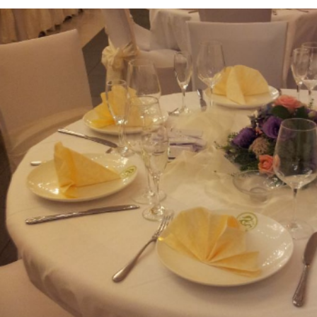
Feiern Sie im Taipan
Das Taipan Restaurant bietet sich als Eventlocat
möglich jeden Ihrer Wünsche umzusetzen.